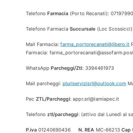
Telefono
Farmacia
(Porto Recanati): 0719799
Telefono Farmacia
Succursale
(Loc Scossicci
Mail Farmacia:
farma_portorecanati@libero.it
P
Farmacia: farma_portorecanati@assofarm.post
WhatsApp
Parcheggi/Ztl:
3394461973
Mail parcheggi:
pluriservizisrl@outlook.com
Ma
Pec
ZTL/Parcheggi
: appr.srl@lamiapec.it
Telefono
ztl/parcheggi
: (attivo dal Lunedì al 
P.iva
01240690436
N. REA
MC-66213
Cap 