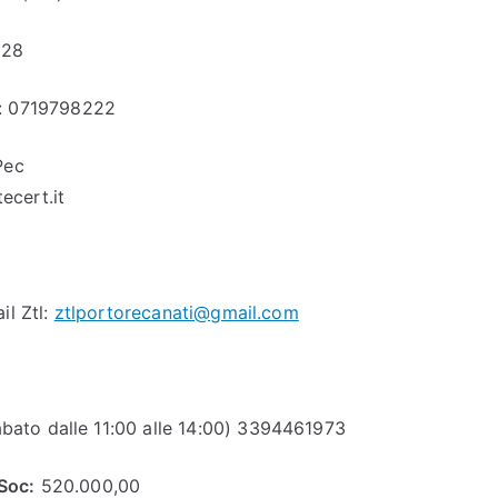
028
): 0719798222
ec
ecert.it
il Ztl:
ztlportorecanati@gmail.com
sabato dalle 11:00 alle 14:00) 3394461973
Soc:
520.000,00