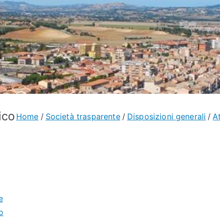
ico
Home
Società trasparente
Disposizioni generali
At
e
o