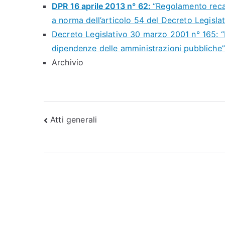
DPR 16 aprile 2013 n° 62:
“Regolamento reca
a norma dell’articolo 54 del Decreto Legisl
Decreto Legislativo 30 marzo 2001 n° 165: “
dipendenze delle amministrazioni pubbliche”
Archivio
Navigazione
Atti generali
articoli